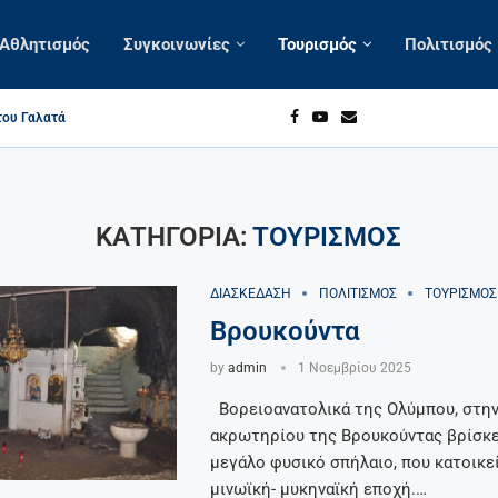
Αθλητισμός
Συγκοινωνίες
Τουρισμός
Πολιτισμός
 φώναξε
Α
ΚΑΤΗΓΟΡΙΑ:
ΤΟΥΡΙΣΜΌΣ
ΔΙΑΣΚΈΔΑΣΗ
ΠΟΛΙΤΙΣΜΌΣ
ΤΟΥΡΙΣΜΌΣ
Βρουκούντα
by
admin
1 Νοεμβρίου 2025
Βορειοανατολικά της Ολύμπου, στην
ακρωτηρίου της Βρουκούντας βρίσκε
μεγάλο φυσικό σπήλαιο, που κατοικεί
μινωϊκή- μυκηναϊκή εποχή.…