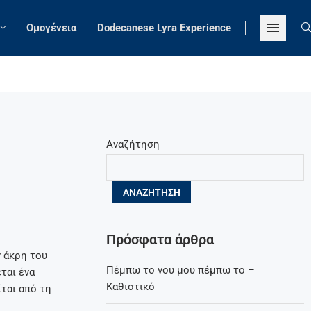
Ομογένεια
Dodecanese Lyra Experience
κτοπλοϊκή συγκοινωνία
Αναζήτηση
ΑΝΑΖΉΤΗΣΗ
Πρόσφατα άρθρα
 άκρη του
Πέμπω το νου μου πέμπω το –
ται ένα
Καθιστικό
ται από τη