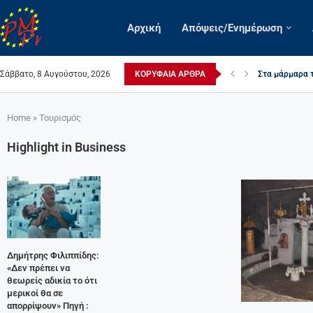
Αρχική
Απόψεις/Ενημέρωση
Σάββατο, 8 Αυγούστου, 2026
ΚΟΡΥΦΑΊΑ ΆΡΘΡΑ
Η αγαπώ μου
Home
»
Τουρισμός
Highlight in Business
Δημήτρης Φιλιππίδης:
«Δεν πρέπει να
θεωρείς αδικία το ότι
μερικοί θα σε
απορρίψουν» Πηγή :