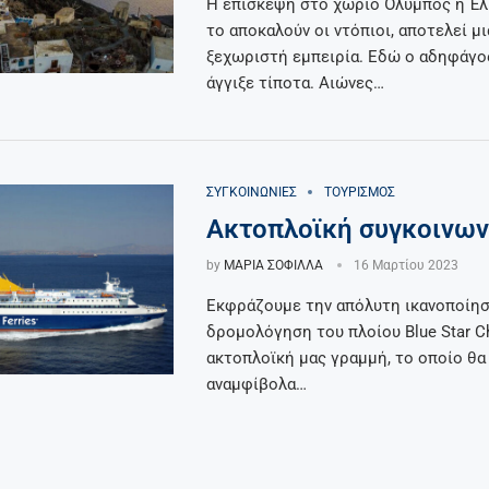
Η επίσκεψη στο χωριό Όλυμπος ή Έ
το αποκαλούν οι ντόπιοι, αποτελεί μ
ξεχωριστή εμπειρία. Εδώ ο αδηφάγο
άγγιξε τίποτα. Αιώνες…
ΣΥΓΚΟΙΝΩΝΊΕΣ
ΤΟΥΡΙΣΜΌΣ
Ακτοπλοϊκή συγκοινων
by
ΜΑΡΙΑ ΣΟΦΙΛΛΑ
16 Μαρτίου 2023
Εκφράζουμε την απόλυτη ικανοποίησ
δρομολόγηση του πλοίου Blue Star Ch
ακτοπλοϊκή μας γραμμή, το οποίο θα
αναμφίβολα…